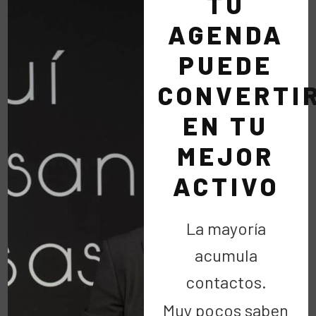
TU
AGENDA
Te animo a recuperar la sabiduría ancestral de las
tribus y te explico cómo llevar el concepto
PUEDE
Sawubona a tu interior, a tus relaciones y a tus
CONVERTI
negocios. Lo hago con mi propio ejemplo, como los
auténticos líderes, que ayudan e ilusionan.
EN TU
MEJOR
Un mensaje sencillo y rompedor que llegará a lo
más profundo de tu ser, porque destila sinceridad,
ACTIVO
vulnerabilidad y humildad: los pilares en los que se
cimenta esta obra y la filosofía de su autor.
La mayoría
La felicidad está en darte a los demás y a la vida,
acumula
invertir en el corazón de las personas que te
contactos.
rodean, ganarte su confianza y recorrer el camino
Muy pocos saben
a su lado. En no dejar de jugar nunca y basar tus