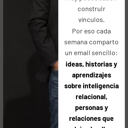
construir
relaciones en el amor y la generosidad. Porque una
vida de éxito es aquella que deja un legado de
vínculos.
bondad, y no hay milagros de por medio.
Por eso cada
La fuerza que lo hará posible está dentro de ti.
semana comparto
un email sencillo:

¡LO QUIERO!
ideas, historias y
aprendizajes
sobre inteligencia
relacional,
Gracias por
personas y
relaciones que
acompañarme en la