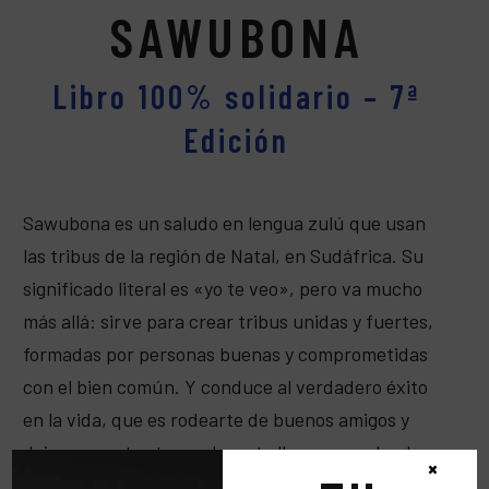
SAWUBONA
Libro 100% solidario – 7ª
Edición
Sawubona es un saludo en lengua zulú que usan
las tribus de la región de Natal, en Sudáfrica. Su
significado literal es «yo te veo», pero va mucho
más allá: sirve para crear tribus unidas y fuertes,
formadas por personas buenas y comprometidas
con el bien común. Y conduce al verdadero éxito
en la vida, que es rodearte de buenos amigos y
dejar que estos te ayuden y te lleven en volandas
×
cuando las cosas se tuercen.