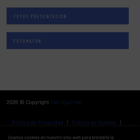
FOTOS PRESENTACIÓN
FOTOMATÓN
2026 © Copyright
Cipri Quintas
Política de Privacidad
|
Política de Cookies
|
Aviso Legal
Usamos cookies en nuestro sitio web para brindarle la