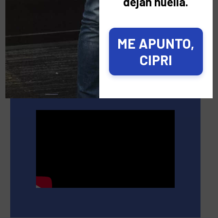
dejan huella.
presentación
ME APUNTO,
CIPRI
VÍDEO PRESENTACIÓN