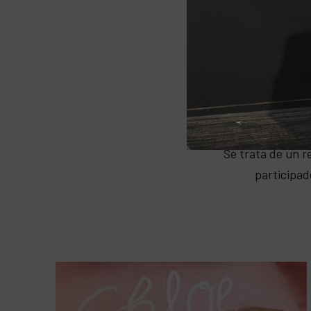
I
Se trata de un r
participad