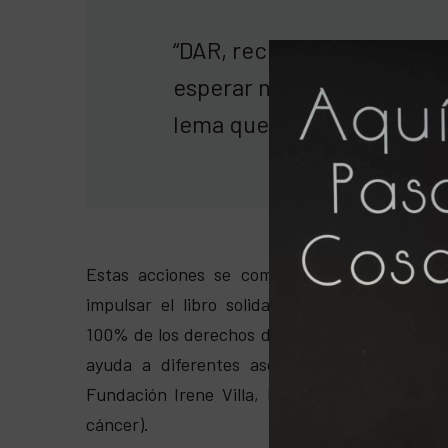
“DAR, recibir, recordar, sin
esperar nada a cambio. El
lema que guía mi vida”
Estas acciones se complementan con las ac
impulsar el libro solidario
El Libro del Netw
100% de los derechos de autor se destinan par
ayuda a diferentes asociaciones (Mensajero
Fundación Irene Villa, Fundación Sandra Ibar
cáncer).