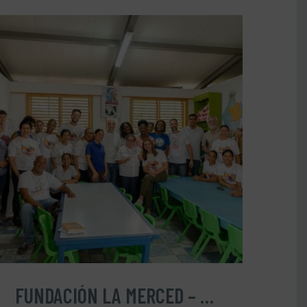
FUNDACIÓN LA MERCED – UN FUTURO DE ESPERANZA: IMPULSANDO EL CAMBIO EN BIENVENIDO, REPÚBLICA DOMINICANA