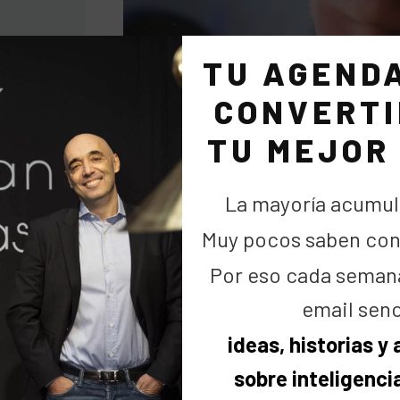
TU AGEND
CONVERTI
TU MEJOR
La mayoría acumul
Muy pocos saben cons
ciones para
Por eso cada seman
orking
, cuyo
a el apoyo y
email senc
s de la Paz,
ideas, historias y
ra frente el
sobre inteligencia