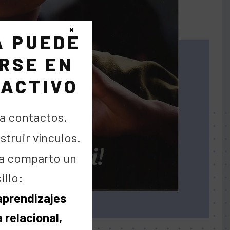
×
A PUEDE
RSE EN
 ACTIVO
a contactos.
truir vínculos.
a comparto un
illo:
 aprendizajes
 relacional,