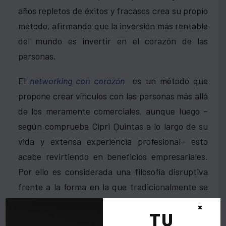
años repletos de éxitos y fracasos crea su propio
método, afirmando que la inversión más rentable
del mundo es invertir en el corazón de las
personas.
El
networking con corazón
es un método que
propone crear vínculos con las personas más allá
de los meramente comerciales, aunque luego –
según comprueba Cipri Quintas a lo largo de su
vida y extensa experiencia profesional– esto
acabe revirtiendo en beneficios empresariales.
Por ello es considerada una filosofía disruptiva
frente a la forma en la que tradicionalmente se
efectúan los negocios y aúna de esta forma los
×
TU
dos planos que conforman el perfil de Cipri