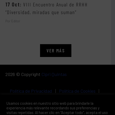
17 Oct:
VIII Encuentro Anual de RRHH
“Diversidad, miradas que suman”
Por Editor
VER MÁS
2026 © Copyright
Cipri Quintas
Política de Privacidad
|
Política de Cookies
|
Aviso Legal
Usamos cookies en nuestro sitio web para brindarle la
experiencia más relevante recordando sus preferencias y
visitas repetidas. Al hacer clic en "Aceptar todo", acepta el uso