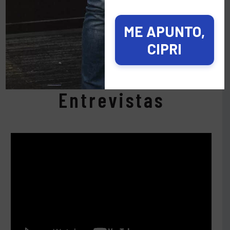
ME APUNTO,
CIPRI
Entrevistas