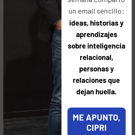
un email sencillo:
ideas, historias y
Categorías
aprendizajes
sobre inteligencia
Categorías
relacional,
personas y
Últimas noticias
relaciones que
dejan huella.
No quiero que me recuerdes mañana.
Quiero acordarme de ti hoy ☀️
3 agosto 2026
ME APUNTO,
CIPRI
Hay personas que viven a miles de