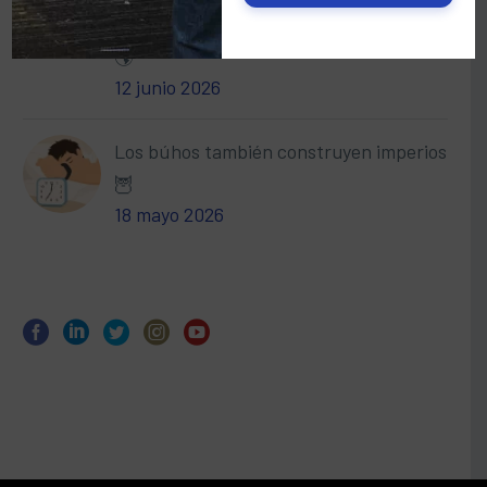
kilómetros y, aun así, las sentimos cerca
🌎
12 junio 2026
Los búhos también construyen imperios
🦉
18 mayo 2026