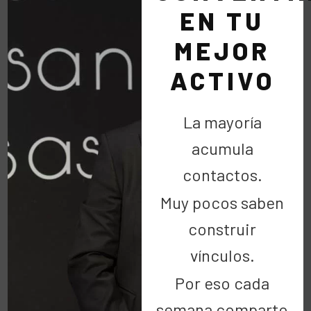
#NocheDeGala alguna vez hay que ponerse
EN TU
pajarita ja ja ja. En el 30 Aniversario de Air Europa
MEJOR
y el estreno…
ACTIVO
LEER MÁS
La mayoría
acumula
contactos.
Muy pocos saben
construir
vínculos.
Buscar
Por eso cada
semana comparto