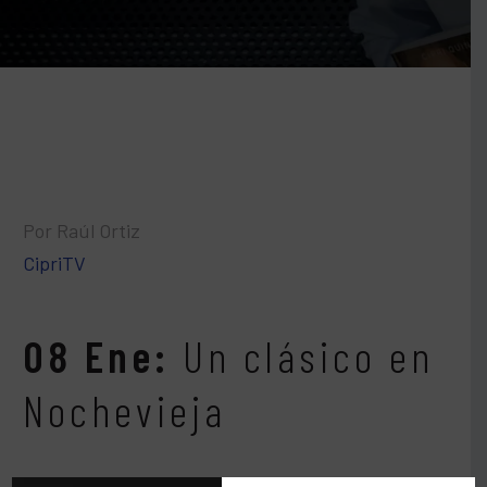
Por Raúl Ortiz
CipriTV
08 Ene:
Un clásico en
Nochevieja