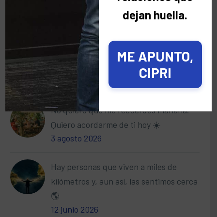
dejan huella.
Categorías
ME APUNTO,
CIPRI
Últimas noticias
No quiero que me recuerdes mañana.
Quiero acordarme de ti hoy ☀️
3 agosto 2026
Hay personas que viven a miles de
kilómetros y, aun así, las sentimos cerca
🌎
12 junio 2026