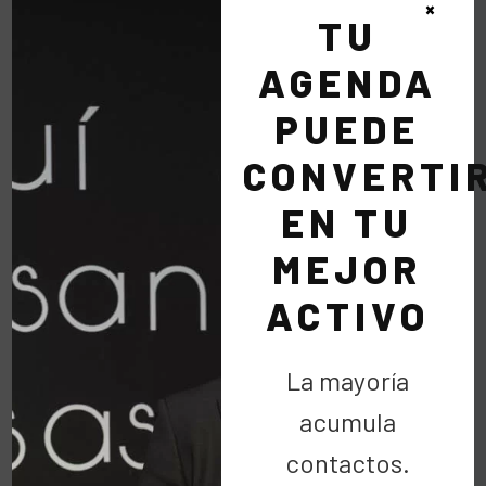
×
TU
LEER MÁS
AGENDA
PUEDE
CONVERTI
Por Raúl Ortiz
EN TU
CipriTV
MEJOR
24 Feb:
Pero muuuy
ACTIVO
tonto
La mayoría
acumula
contactos.
una publicación de Rielo Adictos.