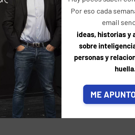
Por eso cada seman
LEER MÁS
email senc
ideas, historias y
sobre inteligencia
personas y relacio
huella
ME APUNTO,