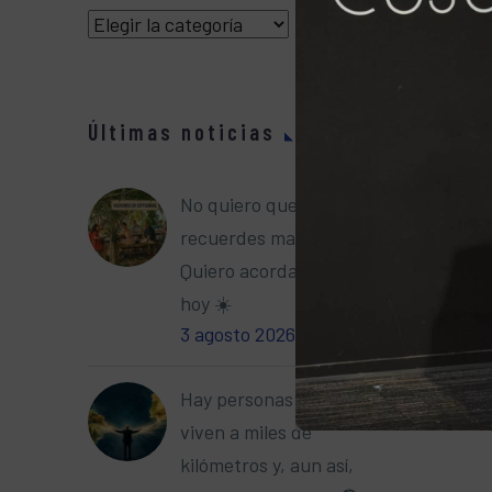
Categorías
Últimas noticias
No quiero que me
recuerdes mañana.
Quiero acordarme de ti
hoy ☀️
3 agosto 2026
Hay personas que
viven a miles de
kilómetros y, aun así,