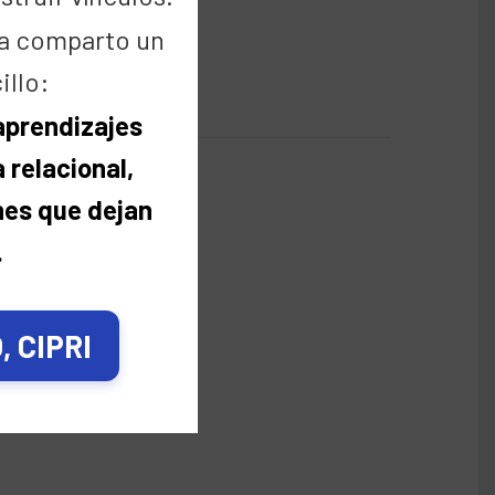
a comparto un
illo:
 aprendizajes
 relacional,
nes que dejan
.
 CIPRI