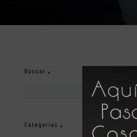
Buscar
Por Raúl
19 
Fuente:
Categorías
gente…