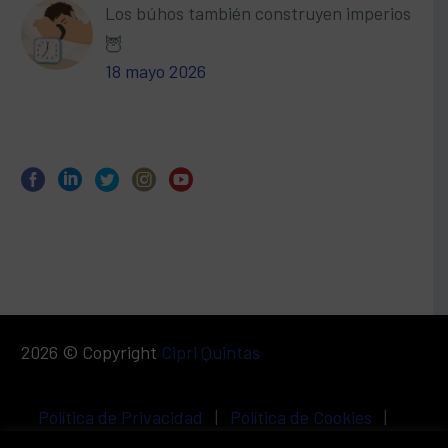
Los búhos también construyen imperios
🦉
18 mayo 2026
2026 © Copyright
Cipri Quintas
Política de Privacidad
|
Política de Cookies
|
Aviso Legal