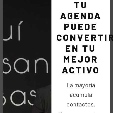
PROYDE
(Promoción y Desarrollo).
TU
Esta vez, la fiesta solidaria será en
la terraza del
AGENDA
Silk & Soya
y contaremos con el concierto del
PUEDE
ganador del programa La Voz, Andrés Martín.
Te esperamos
el 30 de mayo a las 20:30h
en tu
CONVERTI
restaurante, para disfrutar juntos y luchar por un
EN TU
mundo mejor.
MEJOR
ACTIVO
La mayoría
acumula
contactos.