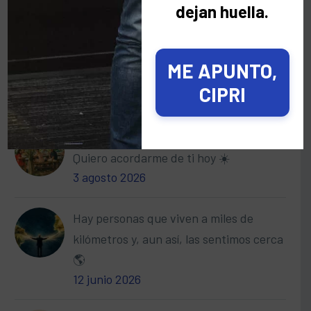
dejan huella.
Categorías
ME APUNTO,
CIPRI
Últimas noticias
No quiero que me recuerdes mañana.
Quiero acordarme de ti hoy ☀️
3 agosto 2026
Hay personas que viven a miles de
kilómetros y, aun así, las sentimos cerca
🌎
12 junio 2026