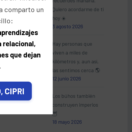
recuerdes mañana.
a comparto un
Quiero acordarme de ti
hoy ☀️
illo:
3 agosto 2026
 aprendizajes
 relacional,
Hay personas que
viven a miles de
nes que dejan
kilómetros y, aun así,
.
las sentimos cerca 🌎
12 junio 2026
 CIPRI
Los búhos también
construyen imperios
🦉
18 mayo 2026