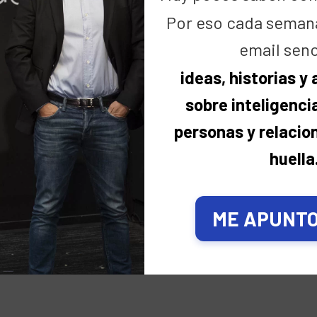
@speed_limit_cruiser
.🔝
Por eso cada seman
email senc
Entrada y actuación 10€
ideas, historias y
Reserva tu asiento aquí:
sobre inteligencia
https://gruposilk.com/ayudar-es-divertido
personas y relacio
huella
Gracias por
ompartir
ME APUNTO,