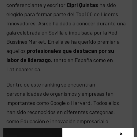
conferenciante y escritor
Cipri Quintas
ha sido
elegido para formar parte del Top100 de Líderes
Innovadores. Así se ha dado a conocer durante una
gala celebrada en Sevilla e impulsada por la Red
Bussines Market. En ella se ha querido premiar a
aquellos
profesionales que destacan por su
labor de liderazgo
, tanto en España como en
Latinoamérica.
Dentro de este ranking se encuentran
personalidades de organismos y empresas tan
importantes como Google o Harvard. Todos ellos
han sido reconocidos en diferentes categorías,
como Educación e innovación empresarial o
Ecosistema startup. En el caso de Cipri Quintas,
×