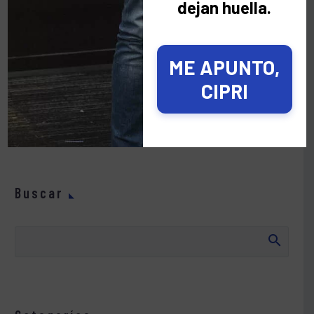
dejan huella.
Todo con el objetivo de
poner de relieve la
necesidad de impulsar una nueva forma de
liderazgo
, más innovadora, responsable,
ME APUNTO,
sostenible y social.
CIPRI
Buscar