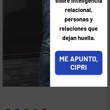
sobre inteligencia
No quiero que me recuerdes mañana.
relacional,
Quiero acordarme de ti hoy ☀️
personas y
3 agosto 2026
relaciones que
Hay personas que viven a miles de
dejan huella.
kilómetros y, aun así, las sentimos cerca
🌎
12 junio 2026
ME APUNTO,
CIPRI
Los búhos también construyen imperios
🦉
18 mayo 2026