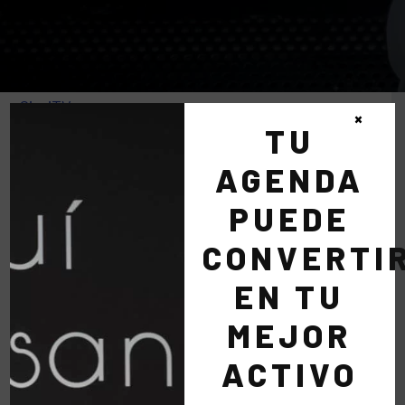
CipriTV
×
TU
10 abril 2016
AGENDA
PUEDE
Muy agradecido por este premio, para mí es un
orgullo que me lo hayan dado en mi ciudad,
CONVERTI
Alcobendas.
EN TU
MEJOR
ACTIVO