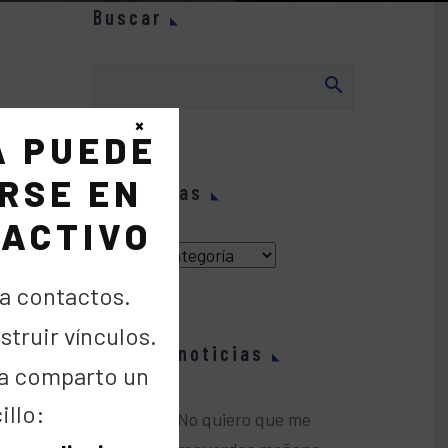
Buscar
×
A PUEDE
gia
RSE EN
Categorías
 cómo
 ACTIVO
Categorías
a contactos.
truir vínculos.
Últimas noticias
a comparto un
illo:
No quiero que me