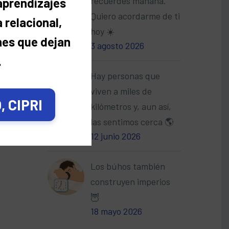
recuerdes mañana.
 aprendizajes
Quiero acordarme de ti
 relacional,
hoy ☀️
nes que dejan
3 agosto 2026
.
Hay personas que
viven a miles de
 CIPRI
kilómetros y, aun así,
las sentimos cerca 🌎
12 junio 2026
Los búhos también
construyen imperios
🦉
18 mayo 2026