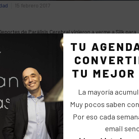
idad
15 febrero 2017
eportes de Parálisis Cerebral vinieron a verme a Silk para
ederación #ladepcs
que ayudará a financiar el acceso a la
TU AGEND
deporte. Y como a veces, si se desea con mucha fuerza, la ma
CONVERTI
 y nos convertimos en espectadores de primera fila viendo
el día 2 de Marzo en #AyudarEsDivertido <3
TU MEJOR
La mayoría acumul
Muy pocos saben cons
Por eso cada seman
email senc