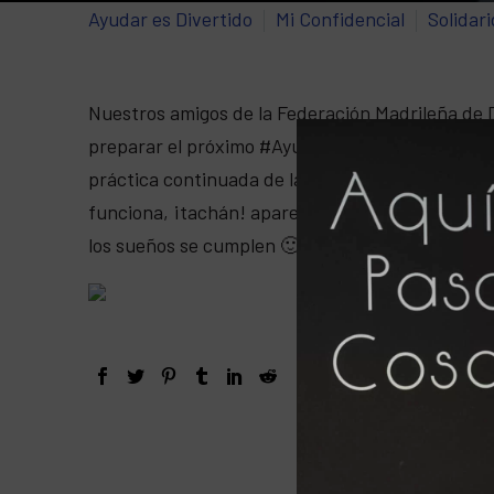
Ayudar es Divertido
Mi Confidencial
Solidar
Nuestros amigos de la Federación Madrileña de D
preparar el próximo #AyudarEsDivertido de la
F
práctica continuada de la actividad física y el 
funciona, ¡tachán! apareció Sergio Ramos!!!! …
los sueños se cumplen 🙂 Os esperamos a todos 