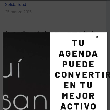
Solidaridad
25 marzo 2015
Aunque ellos me den las gracias, yo soy quien de
×
verdad les estoy agradecido por haberme dejado
TU
crecer como persona, por dejarme sumar y por la
AGENDA
satisfacción de ver una sonrisa en sus caras.
PUEDE
CONVERTI
EN TU
MEJOR
ACTIVO