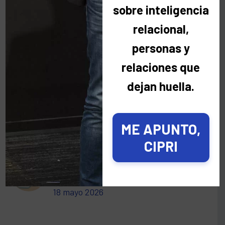
sobre inteligencia
relacional,
No quiero que me recuerdes mañana.
Quiero acordarme de ti hoy ☀️
personas y
3 agosto 2026
relaciones que
dejan huella.
Hay personas que viven a miles de
kilómetros y, aun así, las sentimos cerca
🌎
ME APUNTO,
12 junio 2026
CIPRI
Los búhos también construyen imperios
🦉
18 mayo 2026