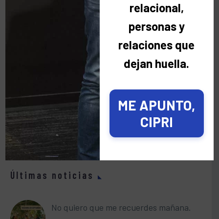
relacional,
Buscar
personas y
relaciones que
dejan huella.
Categorías
ME APUNTO,
CIPRI
Categorías
Últimas noticias
No quiero que me recuerdes mañana.