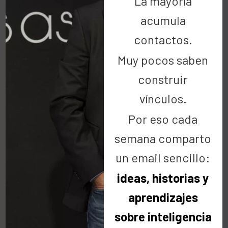
La mayoría
Una gran fiesta solidaria estival, en la que podemos
acumula
pasar una tarde estupenda con un abanico de
contactos.
monólogos científicos desternillantes. Actúan
Muy pocos saben
Juan Junoy, Daniel García, Laura M. Parro, Álvaro
Morales y varios monologuistas amateurs.
construir
vínculos.
El 100% del precio de las entradas (10%) irá
Por eso cada
destinado a la asociación Apadrina la Ciencia,
que lucha por el futuro, en apoyo a la
semana comparto
investigación.
un email sencillo:
ideas, historias y
aprendizajes
sobre inteligencia