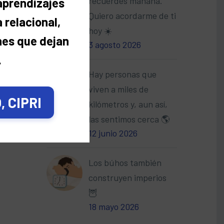
recuerdes mañana.
 aprendizajes
Quiero acordarme de ti
 relacional,
hoy ☀️
nes que dejan
3 agosto 2026
.
Hay personas que
viven a miles de
 CIPRI
kilómetros y, aun así,
las sentimos cerca 🌎
12 junio 2026
Los búhos también
construyen imperios
🦉
18 mayo 2026