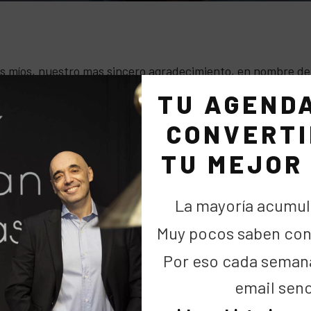
s míos, nuestro mas sincero agradecimiento, en nombre de
 de Alcobendas y al Ayuntamiento por nuestro reconociendo 
TU AGEND
CONVERTI
mas viniendo de personas a las que respeto y admiro tanto
TU MEJOR
tengo oportunidad y una vez mas, y sin pudor aquí lo repi
La mayoría acumul
 vosotros con vuestra labor lo hacéis mucho mas seguro
Muy pocos saben cons
Por eso cada seman
anteado emprender , sois imprescindibles en esta gran cuid
email senc
.