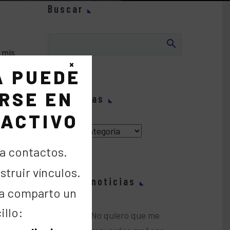
Buscar
 mis
×
en la
A PUEDE
RSE EN
Categorías
. Los
 ACTIVO
Categorías
to que
a contactos.
truir vínculos.
Últimas noticias
a comparto un
ad y
illo:
No quiero que me