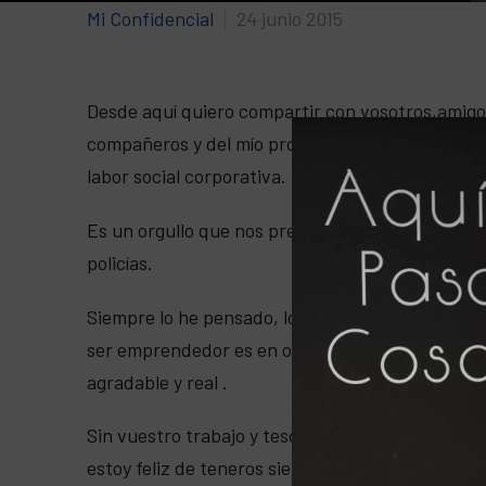
Mi Confidencial
24 junio 2015
Desde aquí quiero compartir con vosotros,amigo
compañeros y del mío propio, a la Policia Local
labor social corporativa.
Es un orgullo que nos premien de esta manera y 
policías.
Siempre lo he pensado, lo comento cada vez que 
ser emprendedor es en ocasiones muy duro, pero
agradable y real .
Sin vuestro trabajo y tesón jamás me hubiera pl
estoy feliz de teneros siempre cerca amigos míos