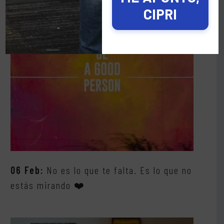
CIPRI
06 Feb:
No es lo que te falta. Es lo que no
estás mirando ❤️