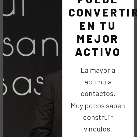
llegamos a tener
CONVERTI
EN TU
MEJOR
ACTIVO
La mayoría
acumula
contactos.
Muy pocos saben
construir
11 Mar:
Que te acusen de buenista 💛
vínculos.