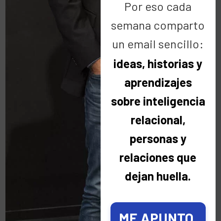
Por eso cada
semana comparto
un email sencillo:
ideas, historias y
aprendizajes
sobre inteligencia
relacional,
personas y
relaciones que
dejan huella.
20 Feb:
La gratitud como arquitectura
invisible de las relaciones humanas 🤗
ME APUNTO,