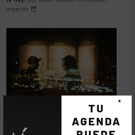
imperios 🦉
×
TU
AGENDA
20 Mar:
Las conversaciones que nunca
PUEDE