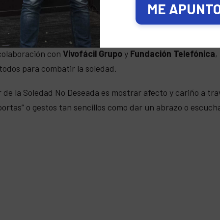
ME APUNTO,
un inmenso placer sumar en la
“Jornada sobre soledad n
colaboración con
Vivofácil Grupo
y
Fundación Telefónica
,
todos para combatir la soledad.
r de la Soledad No Deseada es mostrar afecto y cariño a tra
ortas” o gestos tan sencillos como dar un abrazo o escucha