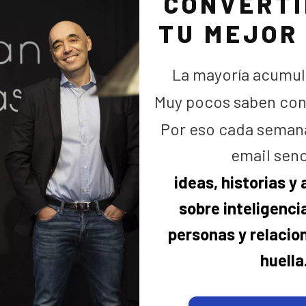
CONVERTI
TU MEJOR
La mayoría acumul
Muy pocos saben cons
Por eso cada seman
email senc
ideas, historias y
sobre inteligencia
 Harvard desde 1938 sobre la salud y la felicidad de las per
personas y relacio
Japón para referirse a personas que fallecen en soledad y 
huella
 es una organización oficial creada en Reino Unido que vigila