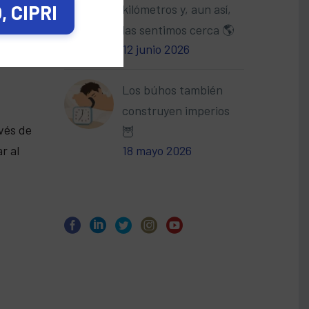
 CIPRI
kilómetros y, aun así,
las sentimos cerca 🌎
12 junio 2026
o
Los búhos también
construyen imperios
vés de
🦉
18 mayo 2026
r al