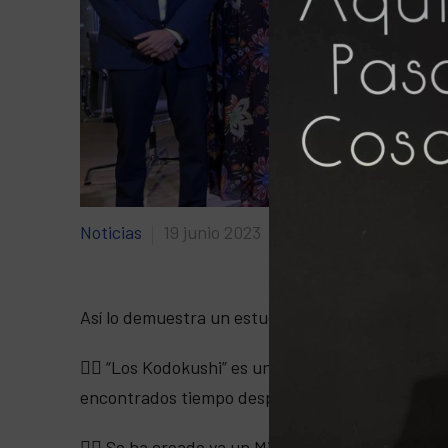
Noticias
19 junio 2023
Así lo demuestra un estudio vigente e iniciado en
👉🏼 “Los Kodokushi” es un término que nació en 
encontrados tiempo después.
👉🏼 Se ha creado ya un Ministerio de la Soledad,