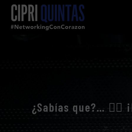
¿Sabías que?… 👉🏼 