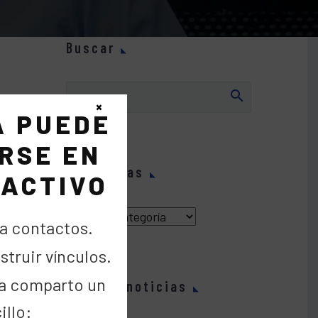
Buscar
×
A PUEDE
mamos
RSE EN
ma, un
Categorías
 los
 ACTIVO
er
Categorías
a contactos.
tar la
truir vínculos.
30h,
a comparto un
Últimas noticias
illo: