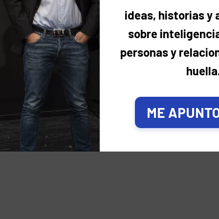
contaremos con los monólogos de Diego Daño y David 
ideas, historias y
El cien por cien de la entrada (10 euros con consumici
destinada a esta Fundación.
sobre inteligencia
¡Te espero!
personas y relacio
huella
ME APUNTO,