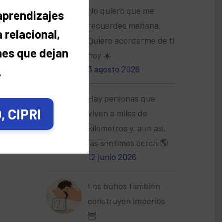
Cepo.
No quiero que me
 aprendizajes
ón) va
recuerdes mañana.
 relacional,
Quiero acordarme de ti
nes que dejan
hoy ☀️
3 agosto 2026
.
Hay personas que
 CIPRI
viven a miles de
kilómetros y, aun así,
las sentimos cerca 🌎
12 junio 2026
Los búhos también
construyen imperios
🦉