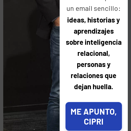
un email sencillo:
Por Raúl Ortiz
ideas, historias y
Mi Confidencial
Noticias
aprendizajes
sobre inteligencia
07 Oct:
Muy
relacional,
agradecido
personas y
relaciones que
dejan huella.
Queridos amigos: Me apetece muchísimo compartir
con vosotros el enorme regalo que me ha hecho el
Cuerpo Nacional de Policía…
ME APUNTO,
CIPRI
LEER MÁS