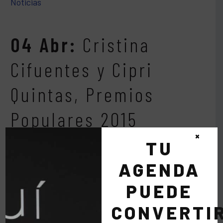
Noticias
04 Abr:
Cristina
Cifuentes y Cipri
Quintas, Premios
Populares 2015
×
TU
Fuente: EUROPA PRESS
AGENDA
PUEDE
LEER MÁS
CONVERTI