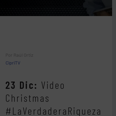
Por Raúl Ortiz
CipriTV
23 Dic:
Video
Christmas
#LaVerdaderaRiqueza