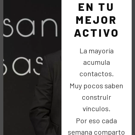
EN TU
MEJOR
Por Raúl Ortiz
ACTIVO
CipriTV
La mayoría
08 Ene:
Un clásico en
acumula
Nochevieja
contactos.
Muy pocos saben
construir
vínculos.
LEER MÁS
Por eso cada
semana comparto