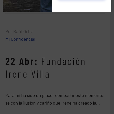
Por Raúl Ortiz
Mi Confidencial
22 Abr:
Fundación
Irene Villa
Para mi ha sido un placer compartir este momento,
se con la ilusión y cariño que Irene ha creado la…