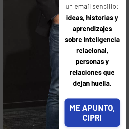
un email sencillo:
ideas, historias y
Categorías
aprendizajes
Categorías
sobre inteligencia
relacional,
personas y
Últimas noticias
relaciones que
dejan huella.
No quiero que me recuerdes mañana.
Quiero acordarme de ti hoy ☀️
3 agosto 2026
ME APUNTO,
CIPRI
Hay personas que viven a miles de
kilómetros y, aun así, las sentimos cerca