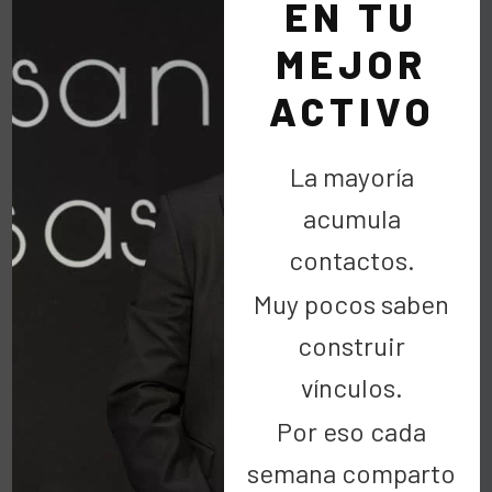
EN TU
Para mi ha sido un placer compartir este momento,
se con la ilusión y cariño que Irene ha creado la…
MEJOR
ACTIVO
LEER MÁS
La mayoría
acumula
contactos.
Muy pocos saben
construir
Buscar
vínculos.
Por eso cada
semana comparto