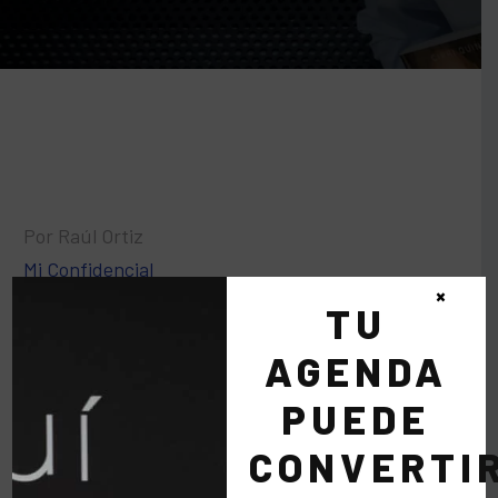
Por Raúl Ortiz
Mi Confidencial
×
TU
22 Abr:
Fundación
AGENDA
Irene Villa
PUEDE
CONVERTI