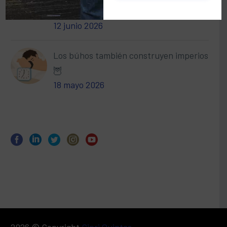
🌎
12 junio 2026
Los búhos también construyen imperios
🦉
18 mayo 2026