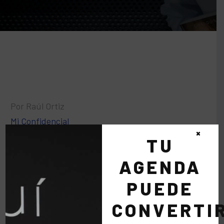
Por Raúl Ortiz
Mi Confidencial
×
TU
22 Abr:
Fundación
AGENDA
Irene Villa
PUEDE
CONVERTI