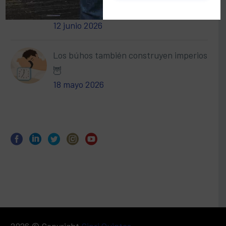
🌎
12 junio 2026
Los búhos también construyen imperios
🦉
18 mayo 2026