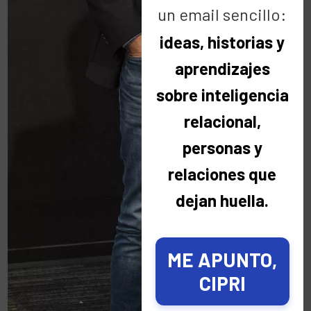
un email sencillo:
ideas, historias y
Categorías
aprendizajes
Categorías
sobre inteligencia
relacional,
personas y
Últimas noticias
relaciones que
dejan huella.
No quiero que me recuerdes mañana.
Quiero acordarme de ti hoy ☀️
3 agosto 2026
ME APUNTO,
CIPRI
Hay personas que viven a miles de
kilómetros y, aun así, las sentimos cerca