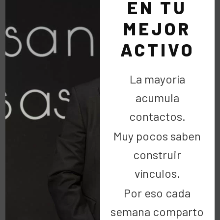
EN TU
Para mi ha sido un placer compartir este momento,
se con la ilusión y cariño que Irene ha creado la…
MEJOR
ACTIVO
LEER MÁS
La mayoría
acumula
contactos.
Muy pocos saben
construir
Buscar
vínculos.
Por eso cada
semana comparto