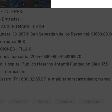
E INTERES:
 Entradas :
 ADOLFO MARSILLACH
natal,18 28701 San Sebastian de los Reyes tel. 91658.89.9
ntradas: 18 €
IONES : FILA 0
rencia bancaria: 2054-0381-80-9156216570
: Hospital Público Materno-Infantil Fundación Cielo 133
s información:
astro Tf.: 600.92.65.97 e-mail: sandracastroleon@yahoo.
s
Eventos
Fiestas
Noticias
Solidaridad