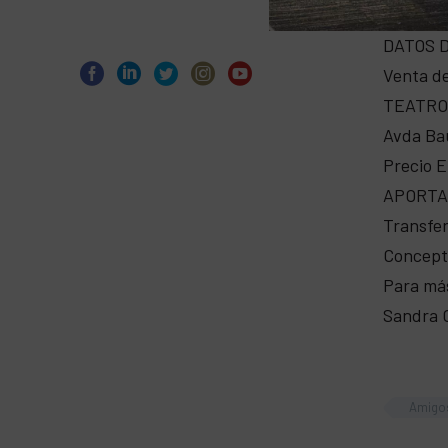
DATOS D
Venta de
TEATRO
Avda Bau
Precio E
APORTAC
Transfe
Concepto
Para má
Sandra C
Amigo