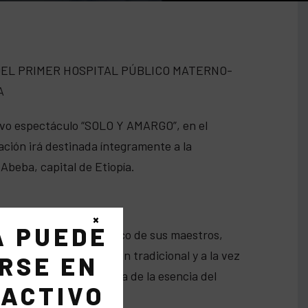
EL PRIMER HOSPITAL PÚBLICO MATERNO-
A
vo espectáculo “SOLO Y AMARGO”, en el
ación irá destinada íntegramente a la
Abeba, capital de Etiopía.
×
A PUEDE
do en el más puro flamenco de sus maestros,
s rebosan una concepción tradicional y a la vez
RSE EN
 el punto de referencia de la esencia del
 ACTIVO