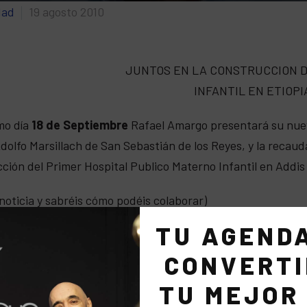
dad
19 agosto 2010
JUNTOS EN LA CONSTRUCCION D
INFANTIL EN ETIOPI
mo día
18 de Septiembre
Rafael Amargo presentará su nue
dolfo Marsillach de San Sebastián de los Reyes, y la recaud
ción del Primer Hospital Publico Materno Infantil en Addis 
 noticia y sabréis cómo podéis colaborar)
TU AGEND
margo es un bailarín y coreógrafo ecléctico. Se ha inspira
a vez ha asimilado otro tipo de tendencias. Sus coreografía
CONVERTI
a veces muy cercanas al baile contemporáneo, nunca pierden
TU MEJOR
o.