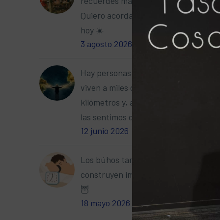
recuerdes mañana.
Quiero acordarme de ti
Una vez 
hoy ☀️
y para e
3 agosto 2026
construc
será una
Hay personas que
16 años,
viven a miles de
elemento
kilómetros y, aun así,
La Funda
las sentimos cerca 🌎
etíopes 
12 junio 2026
propuest
Naciones
Los búhos también
Valores 
construyen imperios
de un eq
🦉
modernid
18 mayo 2026
económi