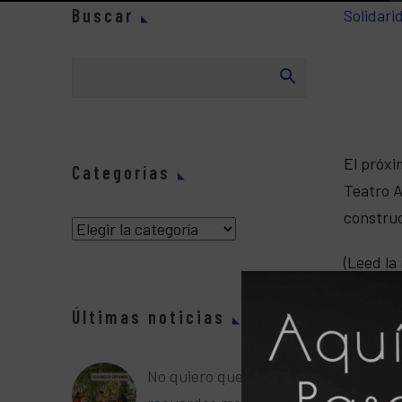
Buscar
Solidari
El próxi
Categorías
Teatro A
construc
Categorías
(Leed la
Rafael A
Últimas noticias
pero a l
actual, 
No quiero que me
flamenc