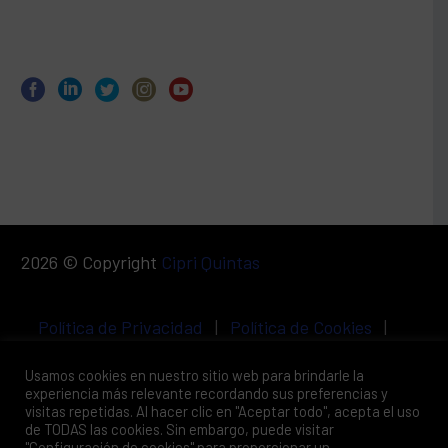
2026 © Copyright
Cipri Quintas
Política de Privacidad
|
Política de Cookies
|
Aviso Legal
Usamos cookies en nuestro sitio web para brindarle la
experiencia más relevante recordando sus preferencias y
visitas repetidas. Al hacer clic en "Aceptar todo", acepta el uso
de TODAS las cookies. Sin embargo, puede visitar
"Configuración de cookies" para proporcionar un