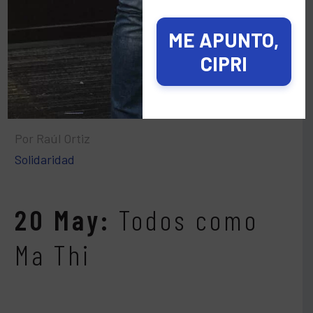
ME APUNTO,
LEER MÁS
CIPRI
Por Raúl Ortiz
Solidaridad
20 May:
Todos como
Ma Thi