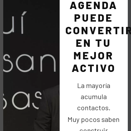
Por Raúl Ortiz
AGENDA
Cadena de favores
PUEDE
CONVERTI
09 Feb:
Contra el
EN TU
cáncer cambia el
MEJOR
guión
ACTIVO
La mayoría
Os animo a participar en esta iniciativa que tiene
acumula
como objetivo recaudar fondos para la
investigación del cáncer, así como…
contactos.
Muy pocos saben
LEER MÁS
construir