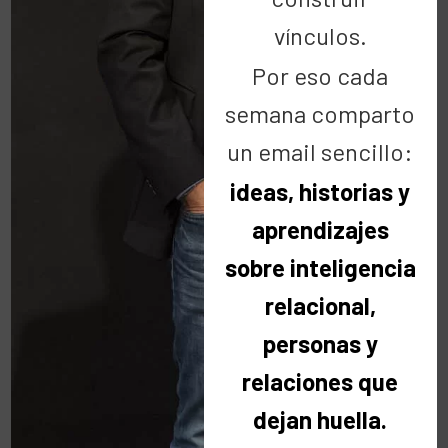
vínculos.
Por eso cada
semana comparto
Por Raúl Ortiz
un email sencillo:
Cadena de favores
ideas, historias y
aprendizajes
27 Nov:
Gracias por
sobre inteligencia
dejarnos sumar
relacional,
personas y
Los beneficios que se recaudaron en el torneo se
relaciones que
destinarán al Proyecto de Becas y Formación
dejan huella.
Integral que consiste en proporcionar ayudas…