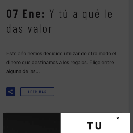
07 Ene:
Y tú a qué le
das valor
Este año hemos decidido utilizar de otro modo el
dinero que destinamos a los regalos. Elige entre
alguna de las…
LEER MÁS
×
TU