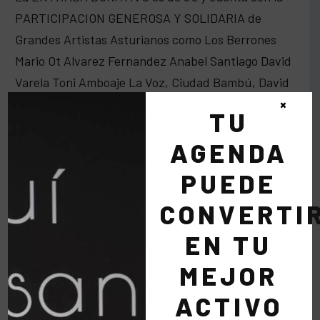
PARTICIPACION GENEROSA Y SOLIDARIA de
Grandes Artistas Asturianos como Los Berrones
Mario Ot Alvarez Fernandez Anabel Santiago David
Varela Toni Amboaje La Voz, Ciudad Bambú, David
Fenoy y Morrigans Rockfunck
×
TU
Apertura de puertas: 23:00 Hora prevista de la
AGENDA
Gala Musical 24:30
PUEDE
La Fundación Puentes del Mundo, organiza
CONVERTI
anualmente, el Descenso Solidario del Sella, El
EN TU
Paseo Solidario Puentes del Mundo y los Premios
Internacionales Puentes del Mundo a la
MEJOR
Responsabilidad Social en Madrid.
ACTIVO
«AYUDAR ES DIVERTIDO» ha sido creado por el