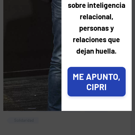
sobre inteligencia
organiza fiestas benéficas. La recaudación
relacional,
obtenida va destinada a la entidad seleccionada. A
lo largo de este tiempo,varias instituciones se han
personas y
beneficiado de las galas solidarias de AYUDAR ES
relaciones que
DIVERTIDO: Unicef, Fundación Theodora, 90
dejan huella.
Millones en 90 Días, Asociación Arte y Deporte,
Healing Wings, Fundación Infancia Hoy, La Casa
del Actor, Fundación Cris contra el Cáncer,
ME APUNTO,
Fundación Menudos Corazones…
CIPRI
Amigos
Ayudar es Divertido
Fiestas
Solidaridad