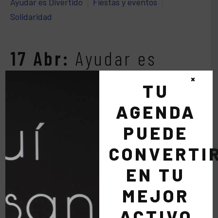
Ayudar es Divertido
Fiestas y eventos
Solidaridad
17 Abr:
Ayudar es
Divertido Menudos
×
TU
Corazones
AGENDA
PUEDE
El próximo jueves 19 de abril organizamos otra
CONVERTI
fiesta solidaria en Silk & Soya, en esta ocasión a
EN TU
favor de…
MEJOR
ACTIVO
LEER MÁS