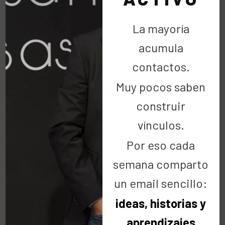
La mayoría
acumula
Por Raúl Ortiz
contactos.
Ayudar es Divertido
Fiestas y eventos
Muy pocos saben
Solidaridad
construir
vínculos.
15 Mar:
Fundación
Por eso cada
CRIS contra el cáncer:
semana comparto
Ayudar es Divertido
un email sencillo:
ideas, historias y
aprendizajes