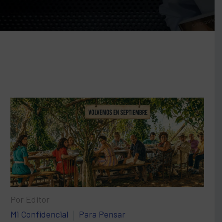
Por Editor
Mi Confidencial
Para Pensar