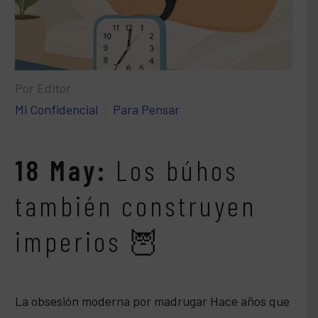
Por Editor
Mi Confidencial
Para Pensar
18 May:
Los búhos
también construyen
imperios 🦉
La obsesión moderna por madrugar Hace años que