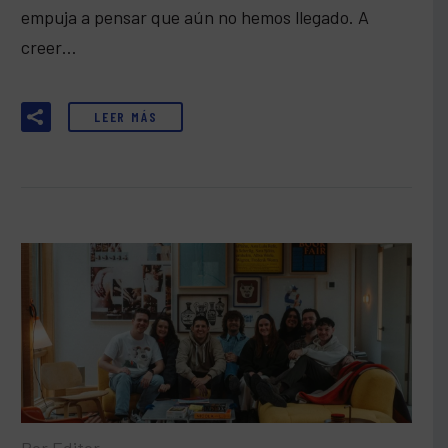
empuja a pensar que aún no hemos llegado. A
creer…
LEER MÁS