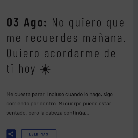
03 Ago:
No quiero que
me recuerdes mañana.
Quiero acordarme de
ti hoy ☀️
Me cuesta parar. Incluso cuando lo hago, sigo
corriendo por dentro. Mi cuerpo puede estar
sentado, pero la cabeza continúa…
LEER MÁS