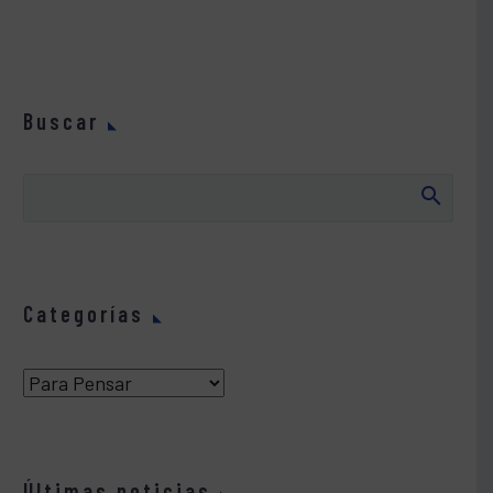
Buscar
Categorías
Categorías
Últimas noticias