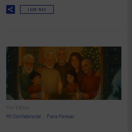
LEER MÁS
Por Editor
Mi Confidencial
Para Pensar