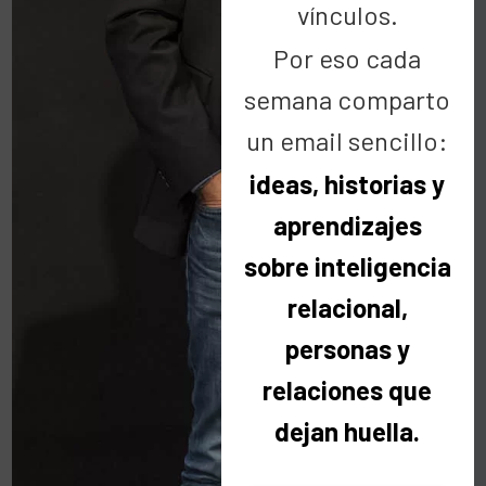
vínculos.
🤗
Por eso cada
semana comparto
Durante años hemos hablado de networking, de
un email sencillo:
contactos, de agendas y de oportunidades. Sin
ideas, historias y
embargo, rara vez nos detenemos a…
aprendizajes
sobre inteligencia
LEER MÁS
relacional,
personas y
relaciones que
dejan huella.