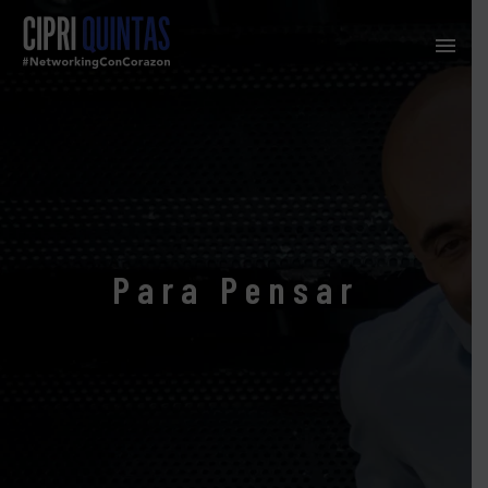
Para Pensar