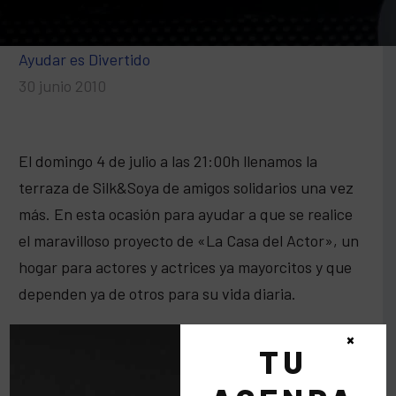
Ayudar es Divertido
30 junio 2010
El domingo 4 de julio a las 21:00h llenamos la
terraza de Silk&Soya de amigos solidarios una vez
más. En esta ocasión para ayudar a que se realice
el maravilloso proyecto de «La Casa del Actor», un
hogar para actores y actrices ya mayorcitos y que
dependen ya de otros para su vida diaria.
×
TU