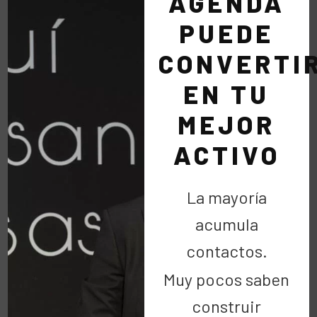
AGENDA
PUEDE
CONVERTI
EN TU
MEJOR
ACTIVO
La mayoría
acumula
contactos.
Muy pocos saben
Ayudar es Divertido
Eventos
Fiestas
construir
Solidaridad