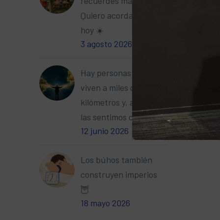
recuerdes mañana.
Quiero acordarme de ti
hoy ☀️
3 agosto 2026
Hay personas que
viven a miles de
kilómetros y, aun así,
las sentimos cerca 🌎
12 junio 2026
Los búhos también
construyen imperios
🦉
18 mayo 2026