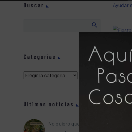
Buscar
Ayudar e
Categorías
podais r
Liu y Ta
Categorías
Ayudar
Últimas noticias
No quiero que me