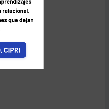
 aprendizajes
 relacional,
nes que dejan
.
 CIPRI