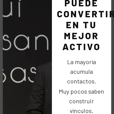
PUEDE
CONVERTI
EN TU
MEJOR
ACTIVO
La mayoría
acumula
contactos.
Muy pocos saben
Amigos
irene villa
Silk&Soya
construir
vínculos.