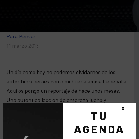
Para Pensar
11 marzo 2013
Un día como hoy no podemos olvidarnos de los
auténticos heroes como mi buena amiga Irene Villa.
Aquí os pongo un reportaje de hace unos meses.
Una auténtica lección de entereza lucha y
×
grandeza. Irene gracias por tus constantes
TU
lecciones de vida.
AGENDA