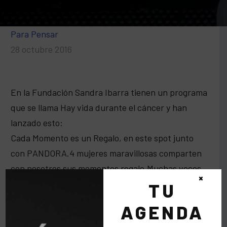
Para Pensar
28 octubre 2016
En la Fundación Sandra Ibarra tienen un programa
que se llama Hay vida durante el cáncer y han
lanzado esto:
Cada Momento es un Regalo, en este spot junto
con PANDORA.4 mujeres maravillosas comparten
con nosotros sus momentos regalo.Muchas veces
×
se nos olvida que cada día es una pequeña vida
TU
yque hay momentos que se nos pasan y no los
AGENDA
sabemos apreciar.