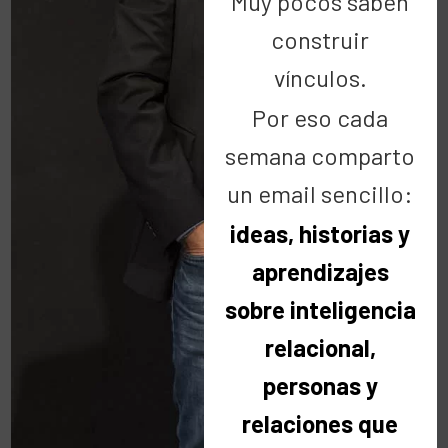
Muy pocos saben
Pensar
construir
19 Nov:
Mi nombre es
vínculos.
Por eso cada
KIMBO
semana comparto
un email sencillo:
Cuenta una leyenda africana que si cambias tu
ideas, historias y
nombre por el de una persona enferma puedes
aprendizajes
salvarle la vida. Kimbo…
sobre inteligencia
relacional,
LEER MÁS
personas y
relaciones que