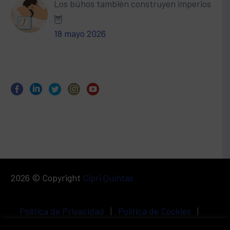
Los búhos también construyen imperios
🦉
18 mayo 2026
2026 © Copyright
Cipri Quintas
Política de Privacidad
|
Política de Cookies
|
Aviso Legal