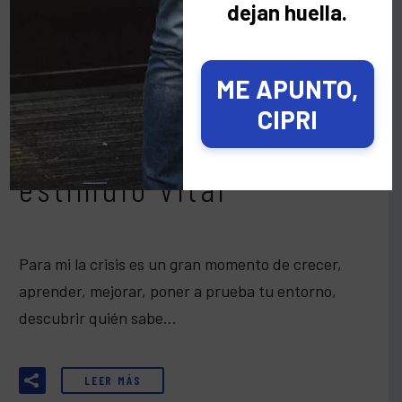
dejan huella.
Por Raúl Ortiz
Mi Confidencial
Para Pensar
ME APUNTO,
CIPRI
12 Nov:
La crisis como
estímulo vital
Para mi la crisis es un gran momento de crecer,
aprender, mejorar, poner a prueba tu entorno,
descubrir quién sabe…
LEER MÁS