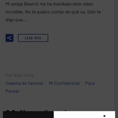
Mi amiga Beatriz me ha mandado este vídeo
increíble. No te quiero contar de qué va. Sólo te
digo que,…
LEER MÁS
Por Raúl Ortiz
Cadena de favores
Mi Confidencial
Para
Pensar
26 Nov:
Sonrisas
×