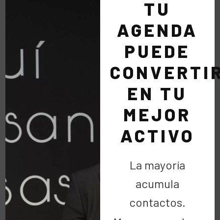
TU
AGENDA
Amigos
Ayudar es Divertido
PUEDE
discoteca silk
Eventos
Humor
PALé
Silk&Soya
Solidaridad
CONVERTI
EN TU
MEJOR
ACTIVO
COMENTARIOS
La mayoría
acumula
(1)
contactos.