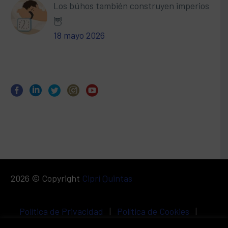
Los búhos también construyen imperios
🦉
18 mayo 2026
2026 © Copyright
Cipri Quintas
Política de Privacidad
|
Política de Cookies
|
Aviso Legal