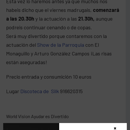
Esta vez lo haremos antes ya que muchos nos
habeis dicho que el viernes madrugais,
comenzará
a las 20.30h
y la actuación a las
21.30h,
aunque
podreis continuar cenando o de copas.
Será muy divertido porque contaremos con la
actuación del
Show de la Parroquia
con El
Monaguillo y Arturo González Campos ¡Las risas
están aseguradas!
Precio entrada y consumición 10 euros
Lugar
Discoteca de Silk
916620315
World Vision Ayudar es Divertido
×