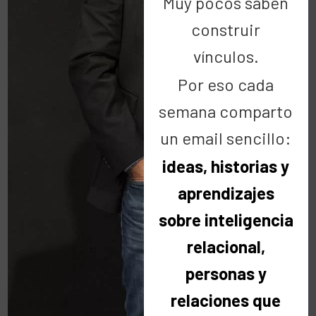
Muy pocos saben
construir
vínculos.
Manu & Meri
Por eso cada
4 abril 2013 at 17:30
semana comparto
Pero buenooooo, nos acabamos de
un email sencillo:
enterar de la fiesta.
ideas, historias y
Hemos recibido un email hoy, Cipri
aprendizajes
intenta avisarnos antes, siempre puedes
poner algo en el Holmes.
sobre inteligencia
Hay que organizar con la canguro…. 🙂
relacional,
Cuenta con nosotros! Y más para estos
personas y
magníficos motivos.
Un abrazo
relaciones que