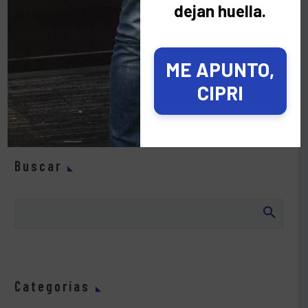
dejan huella.
ME APUNTO,
CIPRI
Los comentarios están cerrados.
Buscar
Categorías