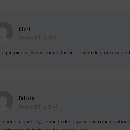
Cipri
2 mayo 2011 at 23:21
lo que pienso. No es por cortarme. Creo qu lo contrario res
Felixin
3 mayo 2011 at 13:48
imado amiguete: Que puedo decir, poca cosa que no abunde
patizantes de tu forma de ver el mundo.