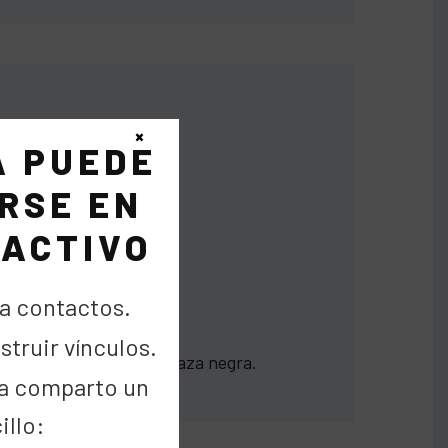
×
A PUEDE
RSE EN
 ACTIVO
a contactos.
truir vínculos.
 mono a un jugador de raza negra.
a comparto un
illo: