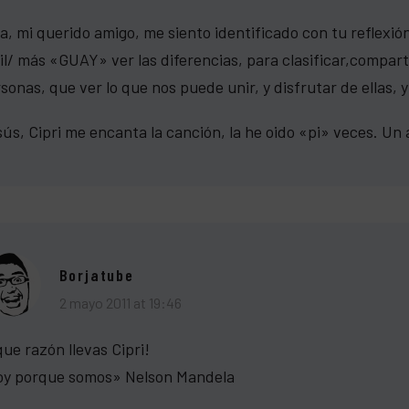
a, mi querido amigo, me siento identificado con tu reflexi
il/ más «GUAY» ver las diferencias, para clasificar,comparti
sonas, que ver lo que nos puede unir, y disfrutar de ellas, y 
ús, Cipri me encanta la canción, la he oido «pi» veces. Un 
Borjatube
2 mayo 2011 at 19:46
ue razón llevas Cipri!
oy porque somos» Nelson Mandela