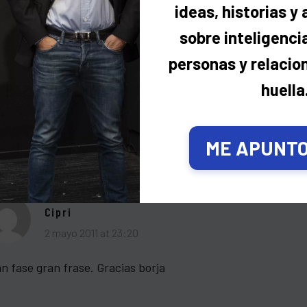
ideas, historias y
sobre inteligencia
Cipri
personas y relacio
2 mayo 2011 at 23:18
huella
has muchas gracias de corazon mil gracias
ME APUNTO,
Cipri
2 mayo 2011 at 23:20
n fase gran frase. Gracias borja