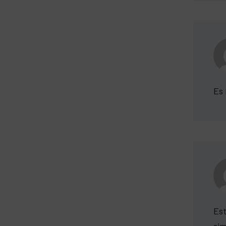
Es 
Est
sim