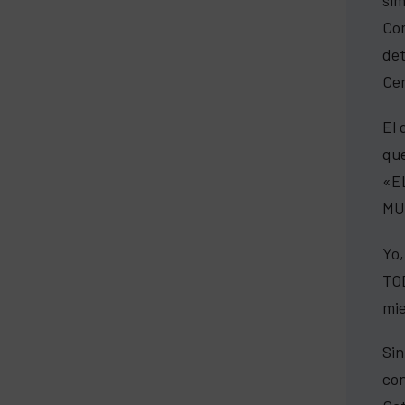
Com
det
Cen
El 
que
«E
MU
Yo,
TOD
mie
Sin
con