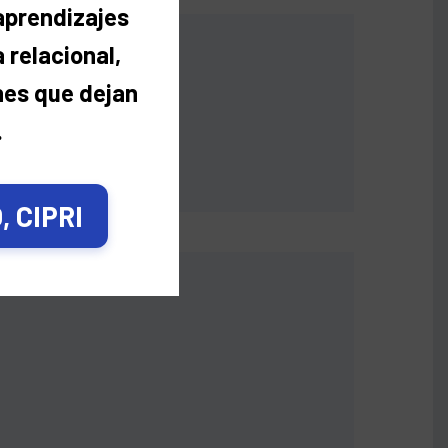
 aprendizajes
 relacional,
nes que dejan
.
 CIPRI