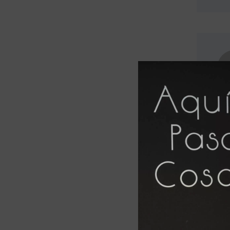
Pal
Pol
Paz
Pue
No 