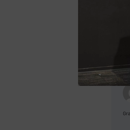
Muc
Gra