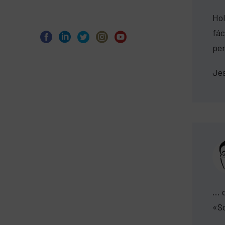
Hol
fác
per
Jes
… q
«S