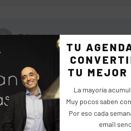
Nich
TU AGEND
2 mayo 2011 at 21:28
CONVERTI
abras comedidas.
íticamente correcto.
TU MEJOR
 y amor Cipri.
La mayoría acumul
s no. A otro perro con ese hueso.
Muy pocos saben cons
me interesan los que hablan mal de España, los que llaman
Por eso cada seman
email senc