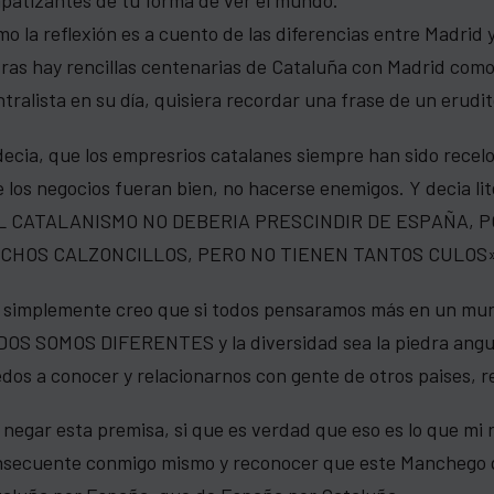
o la reflexión es a cuento de las diferencias entre Madrid
ras hay rencillas centenarias de Cataluña con Madrid como
tralista en su día, quisiera recordar una frase de un erudi
decia, que los empresrios catalanes siempre han sido recel
 los negocios fueran bien, no hacerse enemigos. Y decia li
L CATALANISMO NO DEBERIA PRESCINDIR DE ESPAÑA, 
CHOS CALZONCILLOS, PERO NO TIENEN TANTOS CULOS»
 simplemente creo que si todos pensaramos más en un mun
OS SOMOS DIFERENTES y la diversidad sea la piedra angula
dos a conocer y relacionarnos con gente de otros paises, re
 negar esta premisa, si que es verdad que eso es lo que mi
secuente conmigo mismo y reconocer que este Manchego qu