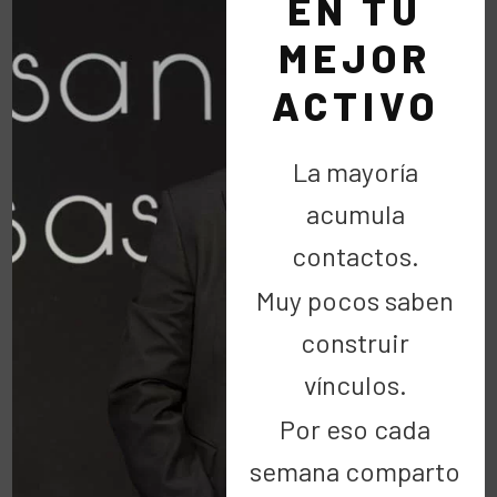
EN TU
MEJOR
ACTIVO
La mayoría
COMENTARIOS
acumula
contactos.
(1)
Muy pocos saben
construir
vínculos.
Por eso cada
Miguel Angel Gaton
semana comparto
3 julio 2010 at 17:32