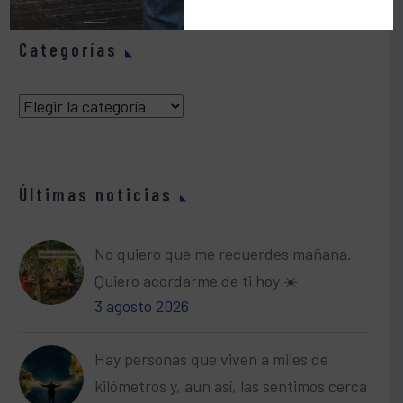
Categorías
Categorías
Últimas noticias
No quiero que me recuerdes mañana.
Quiero acordarme de ti hoy ☀️
3 agosto 2026
Hay personas que viven a miles de
kilómetros y, aun así, las sentimos cerca