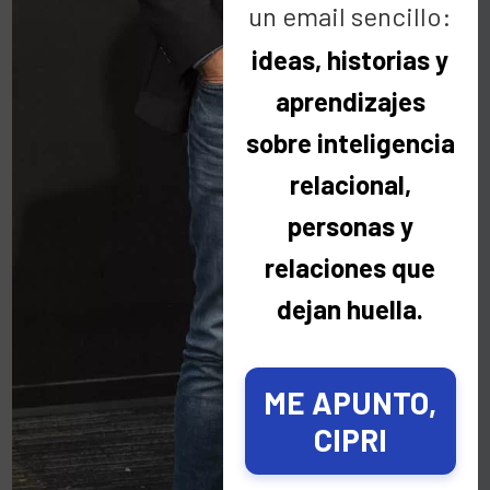
un email sencillo:
Me encantan todas estas iniciativas.
ideas, historias y
Enhorabuena!
aprendizajes
sobre inteligencia
relacional,
personas y
relaciones que
Los comentarios están cerrados.
dejan huella.
Buscar
ME APUNTO,
CIPRI