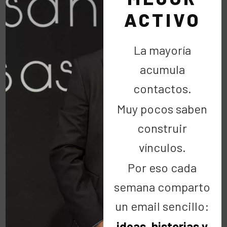
Redes Sociales.
ACTIVO
• Siempre hay opciones para la viralidad “con
ingenio” aunque las redes y el mayor ojo crítico de
La mayoría
los usuarios lo compliquen.
acumula
• Las agencias de Relaciones Públicas están
perdiendo el carro del Social Media.
contactos.
• La gran importancia de las Aplicaciones para
Muy pocos saben
Twitter y Facebook.
construir
• Las Redes Sociales permiten medir, pero
sobretodo hay que saber contrastar unos
vínculos.
resultados de feedback de nuestra comunidad, ir
Por eso cada
más allá en el feedback.
semana comparto
• Irán al alza la creación de comunidades
un email sencillo:
temáticas frente a las comunidades corporativas
Burbuja en el Social Media:
ideas, historias y