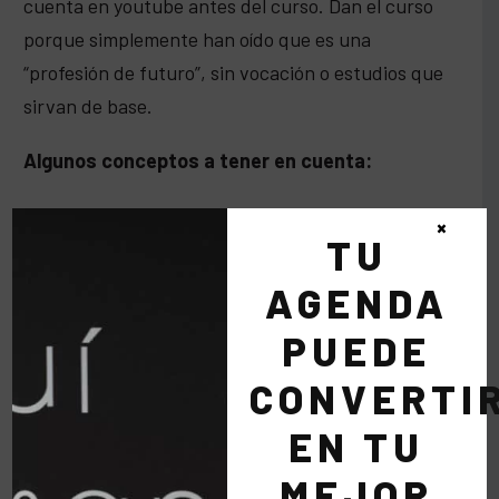
cuenta en youtube antes del curso. Dan el curso
porque simplemente han oído que es una
“profesión de futuro”, sin vocación o estudios que
sirvan de base.
Algunos conceptos a tener en cuenta:
• Al pasar del 16% de usuarios utilizando una
×
TU
herramienta en una país se pasa de tendencia a
una moda.
AGENDA
• Moda es cuando alguien que no conoce un tema
PUEDE
le parezca normal algo/ Se ha hecho el tránsito
para verlo normalidad, es el caso de Facebook.
CONVERTI
• Surgirán pronto los contra tendencia, los que se
EN TU
suicidan digitalmente.
MEJOR
• En 20 años el 100% de la población estará en