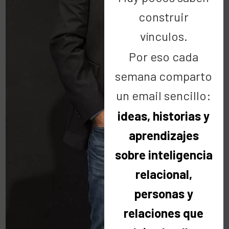
Súmate al ‘Yo, también’…ayuda a Vencer
construir
el Cáncer
vínculos.
Guillermo de la Cueva Méndez
Por eso cada
Director Adjunto
semana comparto
Fundación Vencer el Cáncer
un email sencillo:
ideas, historias y
aprendizajes
sobre inteligencia
Cipri
relacional,
15 marzo 2011 at 01:22
personas y
Un placer. Gracias a vosotros
relaciones que