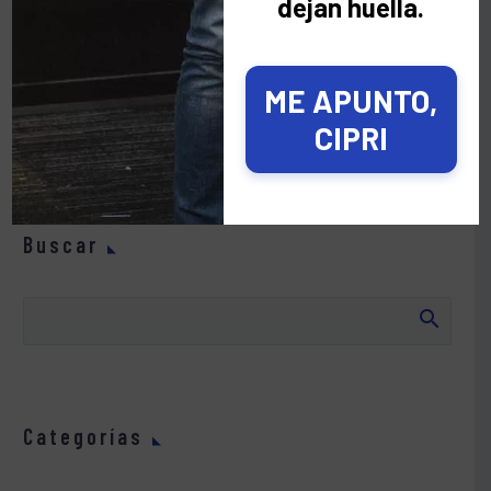
dejan huella.
ME APUNTO,
CIPRI
Los comentarios están cerrados.
Buscar
Categorías