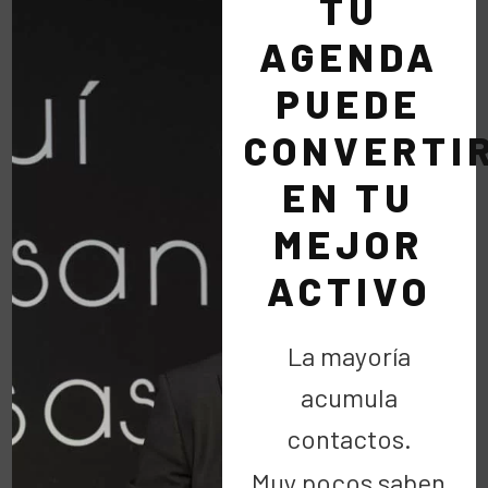
TU
(2)
AGENDA
PUEDE
CONVERTI
Guillermo de la Cueva
EN TU
Mendez
MEJOR
14 marzo 2011 at 14:12
ACTIVO
Gracias Cipri, por tu compromiso, tu
generosidad y tu inestimable ayuda.
La mayoría
En nombre de todos los que trabajamos
acumula
en la Fundación Vencer el Cáncer,
muchísimas gracias por darnos a
contactos.
conocer.
Muy pocos saben